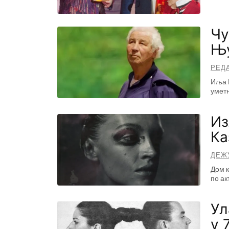
Чу
Њу
РЕД
Иља К
уметн
Из
Ка
ДЕЖ
Дом к
по ак
Ул
у 