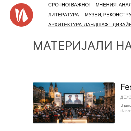
Skip
СРОЧНО! ВАЖНО!
МНЕНИЯ. АНА
to
ЛИТЕРАТУРА
МУЗЕИ, РЕКОНСТР
content
АРХИТЕКТУРА, ЛАНДШАФТ. ДИЗАЙ
МАТЕРИЈАЛИ Н
Fe
ДЕЖ
U junu
dve ze