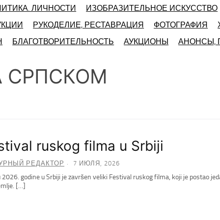
ЛИТИКА. ЛИЧНОСТИ
ИЗОБРАЗИТЕЛЬНОЕ ИСКУССТВО
УКЦИИ
РУКОДЕЛИЕ, РЕСТАВРАЦИЯ
ФОТОГРАФИЯ
Н
БЛАГОТВОРИТЕЛЬНОСТЬ
АУКЦИОНЫ
АНОНСЫ,
А СРПСКОМ
stival ruskog filma u Srbiji
УРНЫЙ РЕДАКТОР
7 ИЮЛЯ, 2026
 2026. godine u Srbiji je završen veliki Festival ruskog filma, koji je postao 
mlje. […]