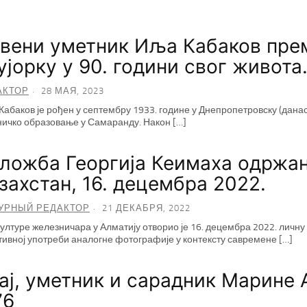
вени уметник Иља Кабаков преми
јорку у 90. години свог живота
АКТОР
28 МАЯ, 2023
абаков је рођен у септембру 1933. године у Днепропетровску (данас 
ичко образовање у Самаранду. Након […]
ложба Георгија Кеимаха одржана
захстан, 16. децембра 2022.
УРНЫЙ РЕДАКТОР
21 ДЕКАБРЯ, 2022
ултуре железничара у Алматију отворио је 16. децембра 2022. личну
тивној употреби аналогне фотографије у контексту савремене […]
ај, уметник и сарадник Марине 
76