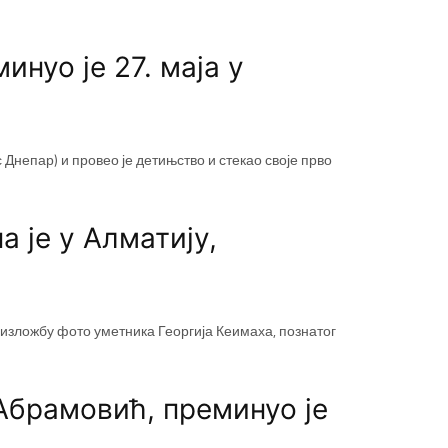
нуо је 27. маја у
.
Днепар) и провео је детињство и стекао своје прво
 је у Алматију,
 изложбу фото уметника Георгија Кеимаха, познатог
Абрамовић, преминуо је