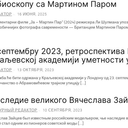
биоскопу са Мартином Паром
АКТОР
16 ИЮНЯ, 2025
ентарни филм „Ја – Мартин Пар“ (2024) режисера Ли Шулмана упознај
еобичнијих фотографа савремености — Британцем Мартином Паром.
септембру 2023, ретроспектива
аљевској академији уметности 
АКТОР
13 ОКТЯБРЯ, 2023
ба ће бити одржана у Краљевској академији у Лондону од 23. септем
чанство о Абрамовићевом трајном утицају […]
следие великого Вячеслава За
УРНЫЙ РЕДАКТОР
10 СЕНТЯБРЯ, 2023
лав Зайцев был известным российским модельером, чье наследие в
и стал одним из пионеров советской моды […]