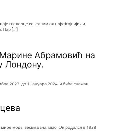
е гледаоце са једним од најутicајнијих и
 Пар […]
 Марине Абрамовић на
у Лондону.
бра 2023. до 1. јануара 2024. и биће снажан
йцева
 мире моды весьма значимо. Он родился в 1938