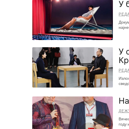
У 
РЕД
Докум
најн
У 
Кр
РЕД
Излож
сведо
На
ДЕЖ
Вячес
году 