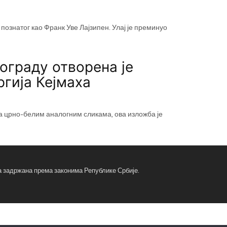
познатог као Франк Уве Лајзипен. Улај је преминуо
еограду отворена је
гија Кејмаха
са црно-белим аналогним сликама, ова изложба је
ва задржана према законима Републике Србије.
fa
fa
x-
tw