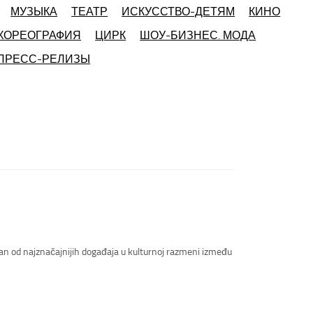
МУЗЫКА
ТЕАТР
ИСКУССТВО-ДЕТЯМ
КИНО
ХОРЕОГРАФИЯ
ЦИРК
ШОУ-БИЗНЕС. МОДА
 ПРЕСС-РЕЛИЗЫ
jedan od najznačajnijih događaja u kulturnoj razmeni između