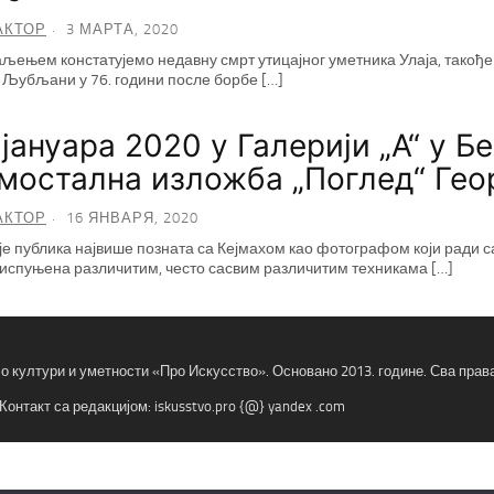
АКТОР
3 МАРТА, 2020
љењем констатујемо недавну смрт утицајног уметника Улаја, такође 
у Љубљани у 76. години после борбе […]
 јануара 2020 у Галерији „А“ у Б
мостална изложба „Поглед“ Геор
АКТОР
16 ЯНВАРЯ, 2020
је публика највише позната са Кејмахом као фотографом који ради 
испуњена различитим, често сасвим различитим техникама […]
 о култури и уметности «Про Искусство». Основано 2013. године. Сва пра
Контакт са редакцијом: iskusstvo.pro {@} yandex .com