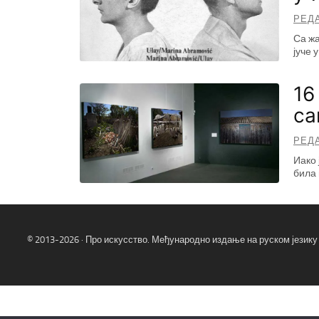
РЕД
Са жа
јуче 
16
са
РЕД
Иако 
била 
© 2013-2026 · Про искусство. Међународно издање на руском језику