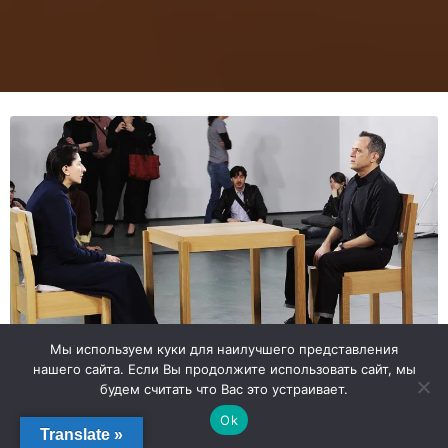
Мы используем куки для наилучшего представления
нашего сайта. Если Вы продолжите использовать сайт, мы
У септембру 2023, ретроспектива
будем считать что Вас это устраивает.
Марине Абрамовић на Краљевској
Ok
академији уметности у Лондону.
Translate »