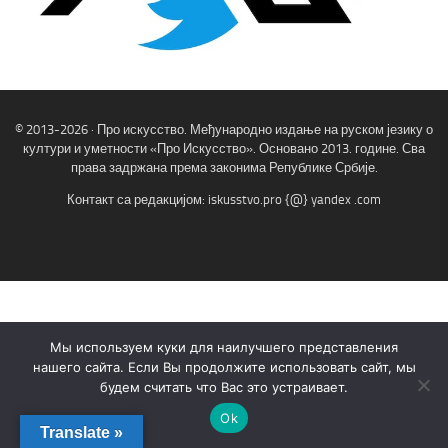
© 2013-2026 · Про искусство. Међународно издање на руском језику о
култури и уметности «Про Искусство». Основано 2013. године. Сва
права задржана према законима Републике Србије.
Контакт са редакцијом: iskusstvo.pro {@} yandex .com
fab
fa-
x-
twitter
Мы используем куки для наилучшего представления
нашего сайта. Если Вы продолжите использовать сайт, мы
будем считать что Вас это устраивает.
Ok
Translate »