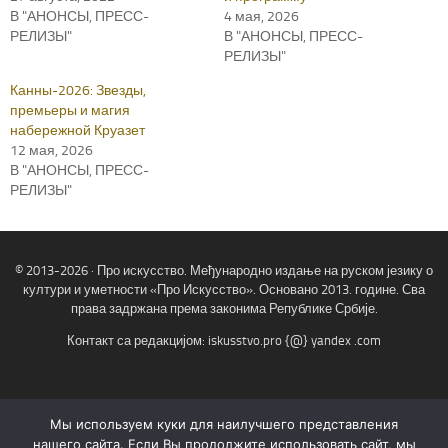
В "АНОНСЫ, ПРЕСС-
4 мая, 2026
РЕЛИЗЫ"
В "АНОНСЫ, ПРЕСС-
РЕЛИЗЫ"
Канны-2026: Звезды,
премьеры и магия
набережной Круазет
12 мая, 2026
В "АНОНСЫ, ПРЕСС-
РЕЛИЗЫ"
© 2013-2026 · Про искусство. Међународно издање на руском језику о
култури и уметности «Про Искусство». Основано 2013. године. Сва
права задржана према законима Републике Србије.
Контакт са редакцијом: iskusstvo.pro {@} yandex .com
fab
fa-
Мы используем куки для наилучшего представления
x-
нашего сайта. Если Вы продолжите использовать сайт, мы