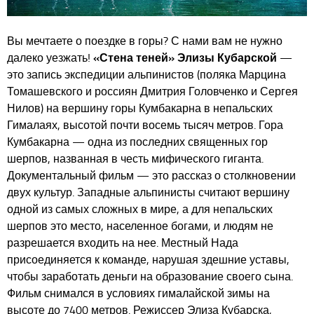
Вы мечтаете о поездке в горы? С нами вам не нужно
далеко уезжать!
«Стена теней» Элизы Кубарской
—
это запись экспедиции альпинистов (поляка Марцина
Томашевского и россиян Дмитрия Головченко и Сергея
Нилов) на вершину горы Кумбакарна в непальских
Гималаях, высотой почти восемь тысяч метров. Гора
Кумбакарна — одна из последних священных гор
шерпов, названная в честь мифического гиганта.
Документальный фильм — это рассказ о столкновении
двух культур. Западные альпинисты считают вершину
одной из самых сложных в мире, а для непальских
шерпов это место, населенное богами, и людям не
разрешается входить на нее. Местный Нада
присоединяется к команде, нарушая здешние уставы,
чтобы заработать деньги на образование своего сына.
Фильм снимался в условиях гималайской зимы на
высоте до 7400 метров. Режиссер Элиза Кубарска,