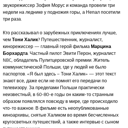
звукорежиссер Зофия Морус и команда провели три
недели на леднике у подножия горы, а Непал посетили
три раза.
Кто рассказывал о зарубежных приключениях лучше,
чем
Тони Халик
? Путешественник, журналист,
кинорежиссер — главный герой фильма
Марцина
Борхардта
. Частный пилот Эвити Перон, журналист
NBC, обладатель Пулитцеровской премии. Житель
коммунистической Польши, где у людей не было
паспортов. «Я был здесь – Тони Халик» — этот текст
знают все, даже если не помнят его передачи по
телевизору. За пределами Польши практически
неизвестный, в 60-80-е годы он каким-то странным
образом появлялся повсюду в мире, где происходило
что-то важное. В фильме есть неопубликованные
киноархивы, снятые Халиком во время бесчисленных
кругосветных путешествий, а также интервью с сыном