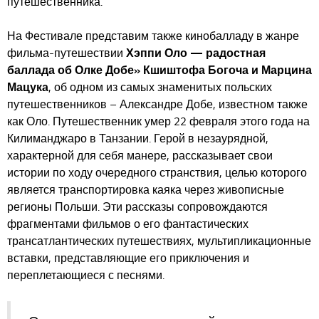
путешественника.
На Фестивале представим также кинобалладу в жанре
фильма-путешествии
Хэппи Оло — радостная
баллада об Олке Добе» Кшиштофа Богоча и Марцина
Мацука
, об одном из самых знаменитых польских
путешественников – Александре Добе, известном также
как Оло. Путешественник умер 22 февраля этого года на
Килиманджаро в Танзании. Герой в незаурядной,
характерной для себя манере, рассказывает свои
истории по ходу очередного странствия, целью которого
является транспортировка каяка через живописные
регионы Польши. Эти рассказы сопровождаются
фрагментами фильмов о его фантастических
трансатлантических путешествиях, мультипликационные
вставки, представляющие его приключения и
переплетающиеся с песнями.