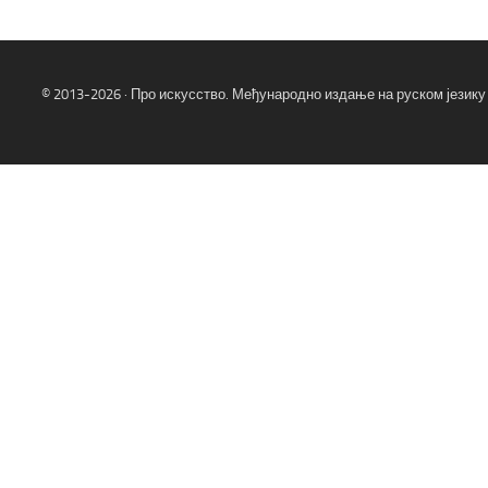
© 2013-2026 · Про искусство. Међународно издање на руском језику