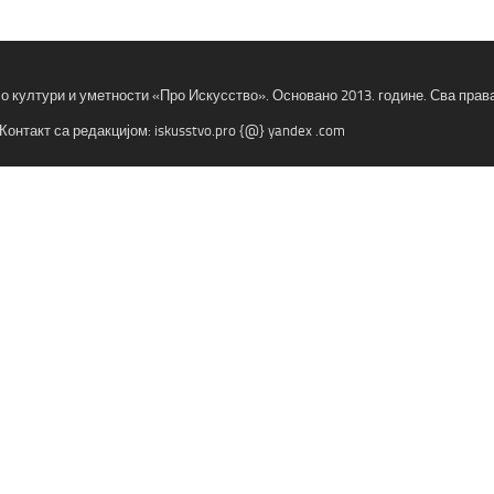
 о култури и уметности «Про Искусство». Основано 2013. године. Сва пра
Контакт са редакцијом: iskusstvo.pro {@} yandex .com