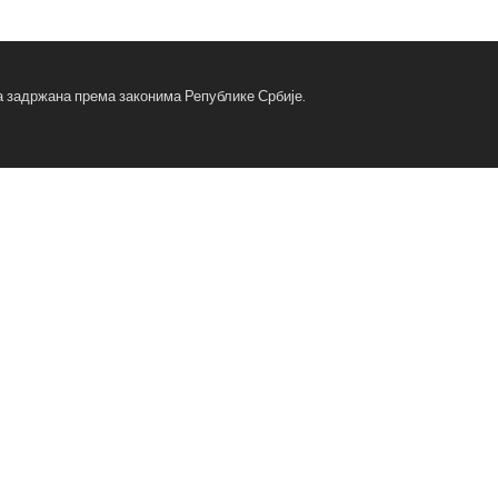
ва задржана према законима Републике Србије.
fa
fa
x-
tw