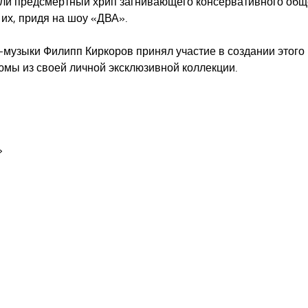
или предсмертный хрип загнивающего консервативного об
 их, придя на шоу «ДВА».
п-музыки Филипп Киркоров принял участие в создании этого
юмы из своей личной эксклюзивной коллекции.
»