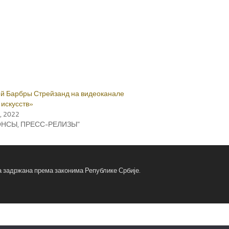
й Барбры Стрейзанд на видеоканале
 искусств»
, 2022
ОНСЫ, ПРЕСС-РЕЛИЗЫ"
ва задржана према законима Републике Србије.
fa
fa
x-
tw