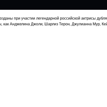
зданы при участии легендарной российской актрисы дубляж
сы, как Анджелина Джоли, Шарлиз Терон, Джулианна Мур, Ке