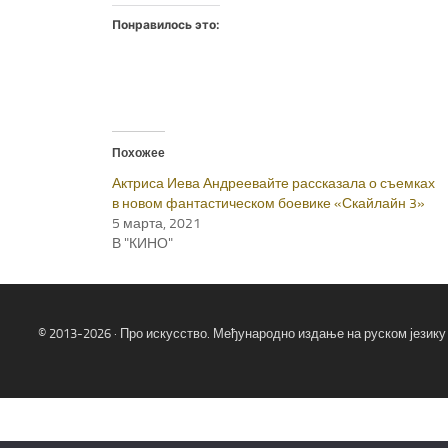
Понравилось это:
Похожее
Актриса Иева Андреевайте рассказала о съемках
в новом фантастическом боевике «Скайлайн 3»
5 марта, 2021
В "КИНО"
© 2013-2026 · Про искусство. Међународно издање на руском језику