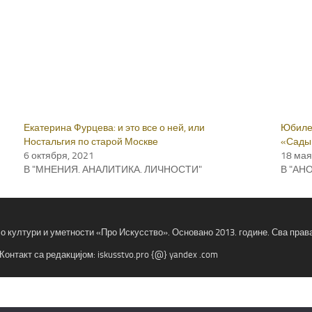
Екатерина Фурцева: и это все о ней, или
Юбиле
Ностальгия по старой Москве
«Сады
6 октября, 2021
18 мая
В "МНЕНИЯ. АНАЛИТИКА. ЛИЧНОСТИ"
В "АН
 о култури и уметности «Про Искусство». Основано 2013. године. Сва пра
Контакт са редакцијом: iskusstvo.pro {@} yandex .com