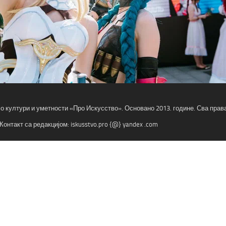
 о култури и уметности «Про Искусство». Основано 2013. године. Сва пра
Контакт са редакцијом: iskusstvo.pro {@} yandex .com