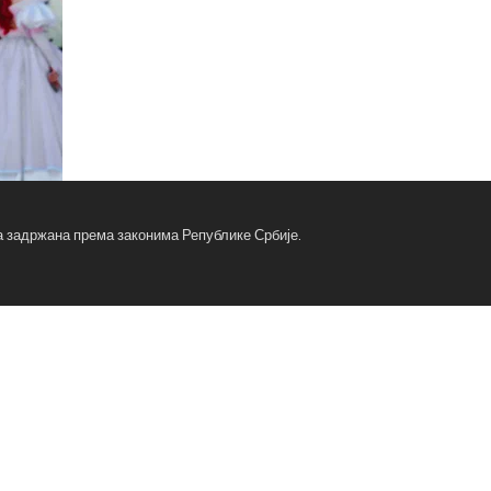
ва задржана према законима Републике Србије.
fa
fa
x-
tw